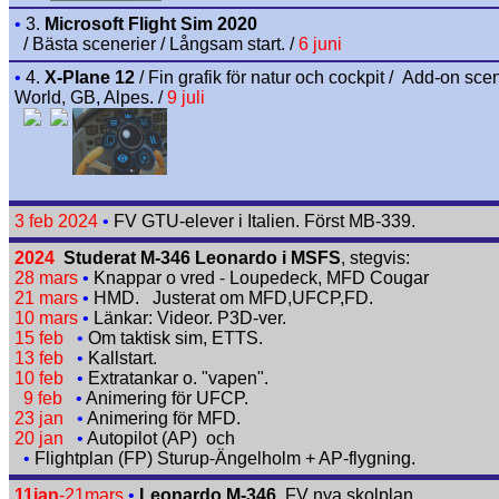
•
3.
Microsoft Flight Sim 2020
/ Bästa scenerier / Långsam start. /
6 juni
•
4.
X-Plane 12
/ Fin grafik för natur och cockpit / Add-on sce
World, GB, Alpes. /
9 juli
3 feb 2024
•
FV GTU-elever i Italien. Först MB-339.
2024
Studerat M-346 Leonardo i MSFS
, stegvis:
28 mars
•
Knappar o vred - Loupedeck, MFD Cougar
21 mars
•
HMD. Justerat om MFD,UFCP,FD.
10 mars
•
Länkar: Videor. P3D-ver.
15 feb
•
Om taktisk sim, ETTS
.
13 feb
•
Kallstart
.
10 feb
•
Extratankar o. "vapen"
.
9 feb
•
Animering för UFCP
.
23 jan
•
Animering för MFD
.
20 jan
•
Autopilot (AP)
och
•
Flightplan (FP) Sturup-Ängelholm + AP-flygning.
11jan
-21mars
•
Leonardo M-346
, FV nya skolplan.