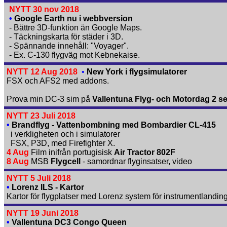
NYTT 30 nov 2018
•
Google Earth nu i webbversion
- Bättre 3D-funktion än Google Maps.
- Täckningskarta för städer i 3D.
- Spännande innehåll: "Voyager".
- Ex. C-130 flygväg mot Kebnekaise.
NYTT 12 Aug 2018
•
New York i flygsimulatorer
FSX och AFS2 med addons.
Prova min DC-3 sim på
Vallentuna Flyg- och Motordag 2 se
NYTT 23 Juli 2018
•
Brandflyg - Vattenbombning med Bombardier CL-415
i verkligheten och i simulatorer
FSX, P3D, med Firefighter X.
4 Aug
Film inifrån portugisisk
Air Tractor 802F
8 Aug
MSB
Flygcell
- samordnar flyginsatser, video
NYTT 5 Juli 2018
•
Lorenz ILS - Kartor
Kartor för flygplatser med Lorenz system för instrumentlandin
NYTT 19 Juni 2018
•
Vallentuna DC3 Congo Queen