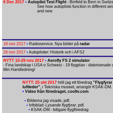
6 Dec 2017
•
Autopilot Test Flight
- Birrfeld to Bern in Switz
See how autopilots function in different airc
and new
18 nov 2017
•
Radioservice. Nya bilder på
radar
26 nov 2017
•
Autopiloter: Historik och i AFS2
NYTT 10-29 nov 2017
•
Aerofly FS 2 simulator
- Fina landskap i USA o Schweiz - 19 flygplan - datoriserade c
Min Handledning!
NYTT: 25 okt 2017
höll jag ett föredrag
"Flygfyrar
luftleder"
, i Tekniska museet
, arrangör KSAK-DM.
•
Video från föredraget, cooltv.com
•
Bilderna jag visade, pdf
.
•
Infoblad:
Lysande flygfyrar
, pdf
.
•
KSAK-DM - tidigare flygföredrag