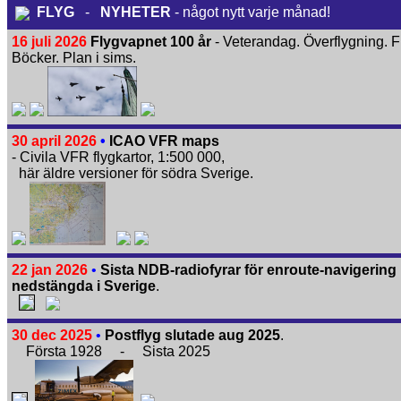
FLYG
-
NYHETER
- något nytt varje månad!
16 juli 2026
Flygvapnet 100 år
- Veterandag. Överflygning. F
Böcker. Plan i sims.
30 april 2026
•
ICAO VFR maps
- Civila VFR flygkartor, 1:500 000,
här äldre versioner för södra Sverige.
22 jan 2026
•
Sista NDB-radiofyrar för enroute-navigering
nedstängda i Sverige
.
30 dec 2025
•
Postflyg slutade aug 2025
.
Första 1928 - Sista 2025