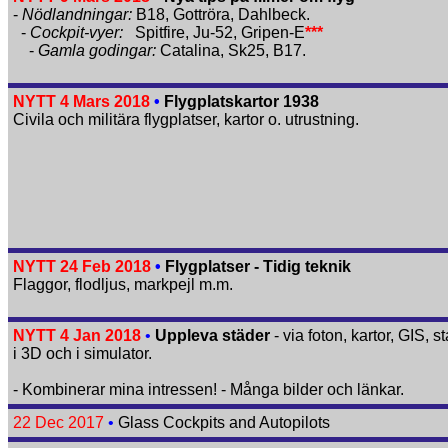
-
Nödlandningar:
B18, Gottröra, Dahlbeck.
-
Cockpit-vyer:
Spitfire, Ju-52, Gripen-E
***
-
Gamla godingar:
Catalina, Sk25, B17.
NYTT 4 Mars 2018
•
Flygplatskartor 1938
Civila och militära flygplatser, kartor o. utrustning.
NYTT 24 Feb 2018
•
Flygplatser - Tidig teknik
Flaggor, flodljus, markpejl m.m.
NYTT 4 Jan 2018
•
Uppleva städer
- via foton,
kartor, GIS, sta
i 3D och i simulator.
- Kombinerar mina intressen! - Många bilder och länkar.
22 Dec 2017
•
Glass Cockpits and Autopilots