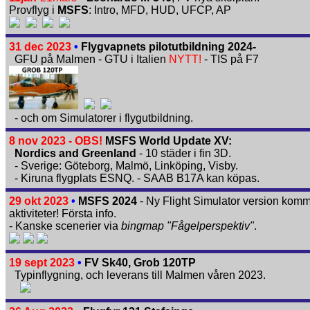
Provflyg i
MSFS
: Intro, MFD, HUD, UFCP, AP
31 dec 2023
•
Flygvapnets pilotutbildning 2024-
GFU på Malmen - GTU i Italien
NYTT!
- TIS på F7
- och om Simulatorer i flygutbildning.
8 nov 2023
- OBS!
MSFS World Update XV:
Nordics and Greenland
- 10 städer i fin 3D.
- Sverige: Göteborg, Malmö, Linköping, Visby.
- Kiruna flygplats ESNQ. - SAAB B17A kan köpas.
29 okt 2023
•
MSFS 2024
- Ny Flight Simulator version kom
aktiviteter! Första info.
- Kanske scenerier via
bingmap "Fågelperspektiv"
.
19 sept 2023
•
FV Sk40, Grob 120TP
Typinflygning, och leverans till Malmen våren 2023.