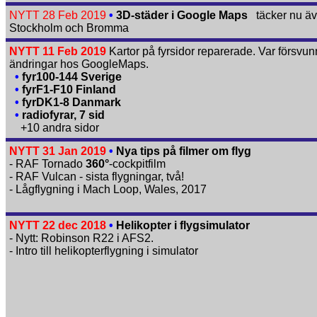
NYTT 28 Feb 2019
•
3D-städer i Google Maps
täcker nu ä
Stockholm och Bromma
NYTT 11 Feb 2019
Kartor på fyrsidor reparerade. Var försvun
ändringar hos GoogleMaps.
•
fyr100-144 Sverige
•
fyrF1-F10 Finland
•
fyrDK1-8 Danmark
•
radiofyrar, 7 sid
+10 andra sidor
NYTT 31 Jan 2019
•
Nya tips på filmer om flyg
- RAF Tornado
360°
-cockpitfilm
- RAF Vulcan - sista flygningar, två!
- Lågflygning i Mach Loop, Wales, 2017
NYTT 22 dec 2018
•
Helikopter i flygsimulator
- Nytt: Robinson R22 i AFS2.
- Intro till helikopterflygning i simulator