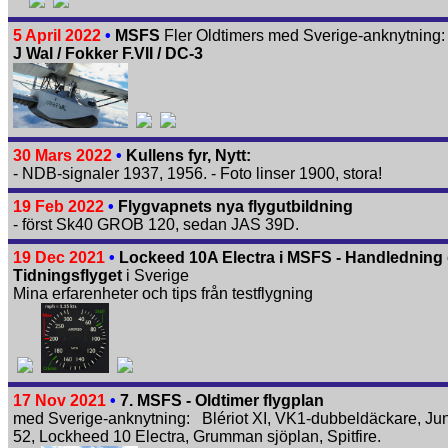
5 April 2022
•
MSFS
Fler Oldtimers med Sverige-anknytning
J Wal / Fokker F.VII / DC-3
30 Mars 2022
•
Kullens fyr, Nytt:
- NDB-signaler 1937, 1956. - Foto linser 1900, stora!
19 Feb 2022
•
Flygvapnets nya flygutbildning
- först Sk40 GROB 120, sedan JAS 39D.
19 Dec 2021
•
Lockeed 10A Electra i MSFS - Handledning
Tidningsflyget
i Sverige
Mina erfarenheter och tips från testflygning
17 Nov 2021
•
7. MSFS - Oldtimer flygplan
med Sverige-anknytning: Blériot XI, VK1-dubbeldäckare, Jun
52, Lockheed 10 Electra, Grumman sjöplan, Spitfire.