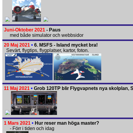
Juni-Oktober 2021
- Paus
med både simulator och webbsidor
20 Maj 2021
•
6. MSFS - Island mycket bra!
Sevärt, flygtips, flygplatser, kartor, foton.
11 Maj 2021
•
Grob 120TP blir Flygvapnets nya skolplan, 
1 Mars 2021
•
Hur reser man höga master?
- Förr i tiden och idag