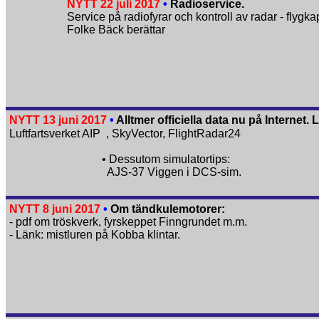
NYTT 22 juli 2017
•
Radioservice.
Service på radiofyrar och kontroll av radar - flygka
Folke Bäck berättar
NYTT 13 juni 2017
•
Alltmer officiella data nu på Internet. 
Luftfartsverket AIP
, SkyVector, FlightRadar24
• Dessutom simulatortips:
AJS-37 Viggen i DCS-sim.
NYTT 8 juni 2017
•
Om tändkulemotorer:
- pdf om tröskverk, fyrskeppet Finngrundet m.m.
- Länk: mistluren på Kobba klintar.