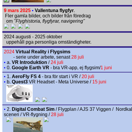
9 mars 2025
•
Vallentuna flygfyr
.
Fler gamla bilder, och bilder från föredrag
om
"Flyghistoria, flygfyrar, navigering"
2024 augusti - 2025 oktober
uppehåll pga personliga omständigheter.
2024
Virtual Reality i Flygsims
- serie under arbete, senast
28 juli
•
a.
VR Introduktion
/
24 juli
•
0.
Google Earth VR
- bra VR-app, ej flygsim/
1 juni
•
1.
AeroFly FS 4
- bra för start i VR /
20 juli
•
b.
Quest3
VR Headset - Meta Universe
/
15 juni
•
2.
Digital Combat Sim
/ Flygplan / AJS 37 Viggen / Nordkal
sceneri / VR-flygning /
28 juli