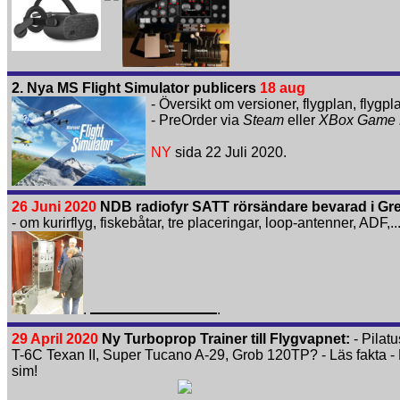
2. Nya MS Flight Simulator publicers
18 aug
- Översikt om versioner, flygplan, flygpla
- PreOrder via
Steam
eller
XBox Game 
NY
sida 22 Juli 2020.
26 Juni 2020
NDB radiofyr SATT rörsändare bevarad i Gr
- om kurirflyg, fiskebåtar, tre placeringar, loop-antenner, ADF,..
.
.
29 April 2020
Ny Turboprop Trainer till Flygvapnet:
- Pilat
T-6C Texan II, Super Tucano A-29, Grob 120TP? - Läs fakta - 
sim!