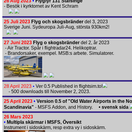
26 Aug 2023
•
Flygfyr 131 Stafsinge
- Besök i kyrktornet av Kent Schram
25 Juli 2023
Flyg och skogsbränder
del 3, 2023
Sverige Juni. Sydeuropa Juli-Aug, största 930km2!
27 Juni 2023
Flyg o skogsbränder
del 2, år 2023
- Air Tractor. Spår i flightradar24. Helikoptrar.
- Brandorsaker, exempel. MSB:s arbete. Simulatorer.
28 April 2023
•
Ver 0.5 Published in flightsim.to!
- 500 downloads till November 2, 2023.
25 April 2023
•
Version 0.5 of "Old Water Airports in the No
Scandinavia"
- MSFS Addon, and History.
• svensk sida
26 Mars 2023
•
Multipla skärmar i MSFS, Översikt
Instrument i sidoskärm, resp extra vy i sidoskärm.