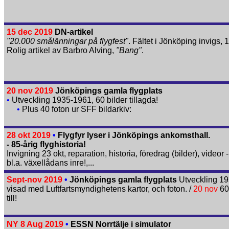
15 dec 2019
DN-artikel
"20.000 smålänningar på flygfest"
. Fältet i Jönköping invigs, 
Rolig artikel av Barbro Alving,
"Bang"
.
20 nov 2019
Jönköpings gamla flygplats
•
Utveckling 1935-1961, 60 bilder tillagda!
•
Plus 40 foton ur SFF bildarkiv:
28 okt 2019
•
Flygfyr lyser i Jönköpings ankomsthall.
- 85-årig flyghistoria!
Invigning 23 okt, reparation, historia, föredrag (bilder), videor -
bl.a. växellådans inre!,...
Sept-nov 2019
•
Jönköpings gamla flygplats
Utveckling 1
visad med Luftfartsmyndig­hetens kartor, och foton. /
20 nov
60 
till!
NY 8 Aug 2019
•
ESSN Norrtälje i simulator