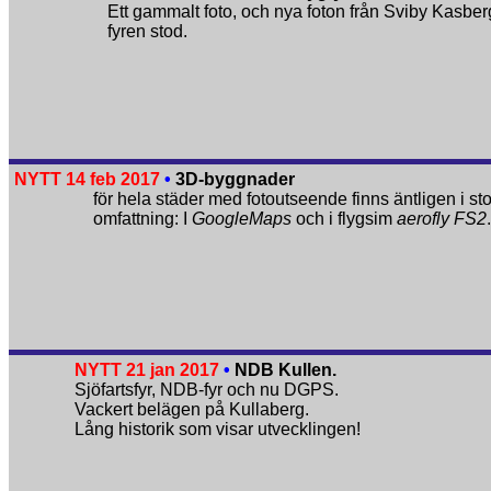
Ett gammalt foto, och nya foton från Sviby Kasber
fyren stod.
NYTT 14 feb 2017
•
3D-byggnader
för hela städer med foto­utseende finns äntligen i sto
omfattning: I
GoogleMaps
och i flygsim
aerofly FS2
.
NYTT 21 jan 2017
•
NDB Kullen.
Sjöfartsfyr, NDB-fyr och nu DGPS.
Vackert belägen på Kullaberg.
Lång historik som visar utvecklingen!