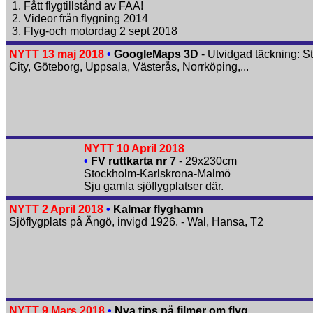
1. Fått flygtillstånd av FAA!
2. Videor från flygning 2014
3. Flyg-och motordag 2 sept 2018
NYTT 13 maj 2018
•
GoogleMaps 3D
- Utvidgad täckning: 
City, Göteborg, Uppsala, Västerås, Norrköping,...
NYTT 10 April 2018
•
FV ruttkarta nr 7
- 29x230cm
Stockholm-Karlskrona-Malmö
Sju gamla sjöflygplatser där.
NYTT 2 April 2018
•
Kalmar flyghamn
Sjöflygplats på Ängö, invigd 1926. - Wal, Hansa, T2
NYTT 9 Mars 2018
•
Nya tips på filmer om flyg