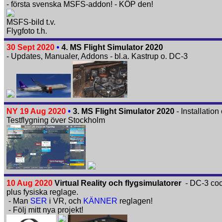
- första svenska MSFS-addon! - KÖP den!
MSFS-bild t.v.
Flygfoto t.h.
30 Sept 2020
•
4. MS Flight Simulator 2020
- Updates, Manualer, Addons - bl.a. Kastrup o. DC-3
NY 19 Aug 2020
•
3. MS Flight Simulator 2020
- Installation
Testflygning över Stockholm
10 Aug 2020
Virtual Reality och flygsimulatorer
- DC-3 coc
plus fysiska reglage.
- Man
SER
i VR, och
KÄNNER
reglagen!
- Följ mitt nya projekt!