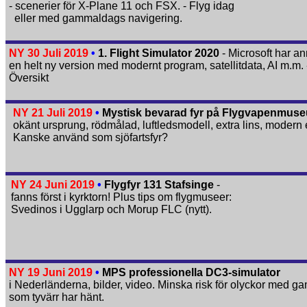
- scenerier för X-Plane 11 och FSX. - Flyg idag
eller med gammaldags navigering.
NY 30 Juli 2019
•
1. Flight Simulator 2020
- Microsoft har a
en helt ny version med modernt program, satellitdata, AI m.m. 
Översikt
NY 21 Juli 2019
•
Mystisk bevarad fyr på Flygvapenmus
okänt ursprung, rödmålad, luftledsmodell, extra lins, modern 
Kanske använd som sjöfartsfyr?
NY 24 Juni 2019
•
Flygfyr 131 Stafsinge
-
fanns först i kyrktorn! Plus tips om flygmuseer:
Svedinos i Ugglarp och Morup FLC (nytt).
NY 19 Juni 2019
•
MPS professionella DC3-simulator
i Nederländerna, bilder, video. Minska risk för olyckor med ga
som tyvärr har hänt.