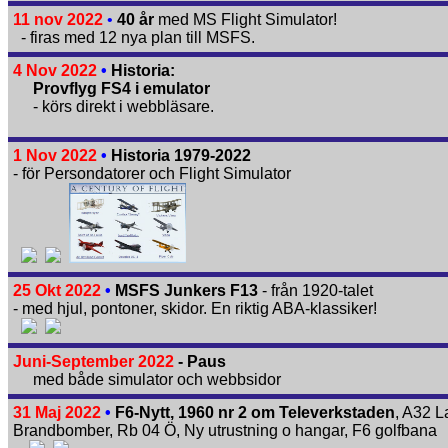
11 nov 2022
•
40 år
med MS Flight Simulator!
- firas med 12 nya plan till MSFS.
4 Nov 2022
•
Historia:
Provflyg FS4 i emulator
- körs direkt i webbläsare.
1 Nov 2022
•
Historia 1979-2022
- för Persondatorer och Flight Simulator
25 Okt 2022
•
MSFS Junkers F13
- från 1920-talet
- med hjul, pontoner, skidor. En riktig ABA-klassiker!
Juni-September 2022
- Paus
med både simulator och webbsidor
31 Maj 2022
•
F6-Nytt, 1960 nr 2 om Televerkstaden
, A32 L
Brand­bomber, Rb 04 Ö, Ny utrustning o hangar, F6 golfbana